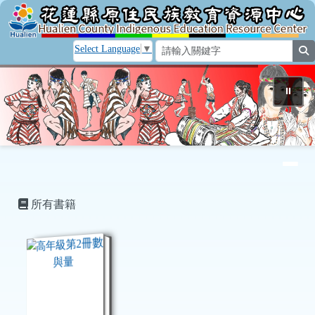
花蓮縣原住民族教育資源中心
跳至主內容區
Select Language
▼
s
⏸
導覽列
頁尾區域
主內容區域
所有書籍
book:高年級第2冊數與量