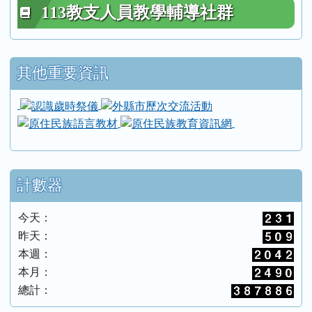
113教支人員教學輔導社群
其他重要資訊
link to https://inde.hlc.edu.tw/modules/tadne
link to https://inde.h
link to https://ebook.alcd.center/
link to https://i
link to https://we
link to https://iei
link to https://eb
link to https://
計數器
今天：
昨天：
本週：
本月：
總計：