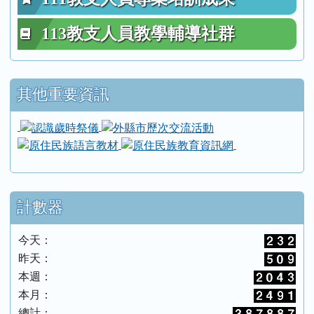
113教支人員教學輔導社群
其他重要資訊
link to https://inde.hlc.edu.tw/modules/tadne
link to https://inde.h
link to https://ebook.alcd.center/
link to https://i
link to https://we
link to https://iei
link to https://eb
link to https://
計數器
今天：
昨天：
本週：
本月：
總計：