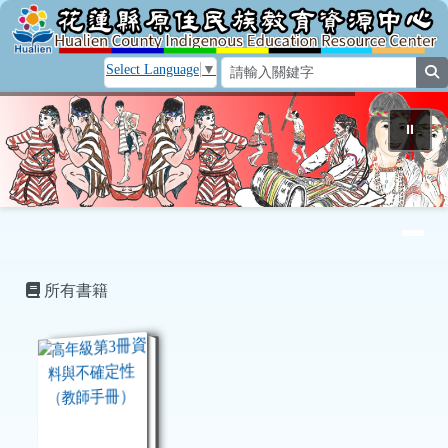
花蓮縣原住民族教育資源中心
跳至主內容區
Select Language
▼
s
⏸
導覽列
頁尾區域
主內容區域
所有書籍
book:高年級第3冊資料與不確定性（教師