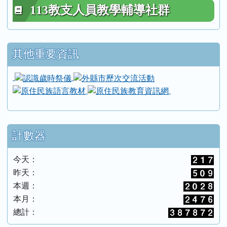
113教支人員教學輔導社群
其他重要資訊
link to https://inde.hlc.edu.tw/modules/tadne
link to https://inde.h
link to https://ebook.alcd.center/
link to https://i
link to https://we
link to https://iei
link to https://eb
link to https://
計數器
今天：
昨天：
本週：
本月：
總計：