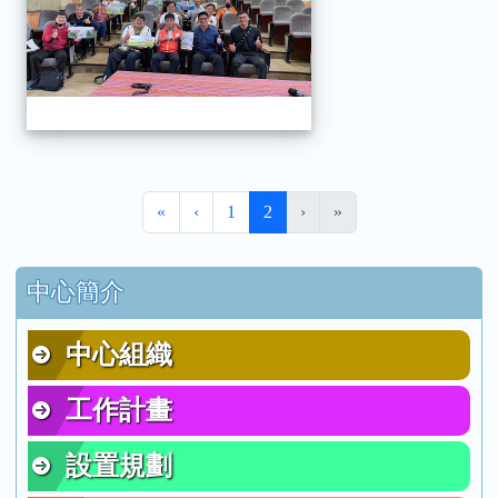
第一頁
上一頁
(目前頁次)
«
‹
1
2
›
»
右邊區域內容
中心簡介
中心組織
工作計畫
設置規劃