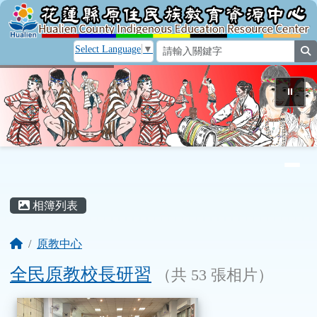
花蓮縣原住民族教育資源中心
跳至主內容區
Select Language
▼
s
⏸
導覽列
頁尾區域
主內容區域
相簿列表
回首頁
原教中心
全民原教校長研習
（共 53 張相片）
相簿列表
全民原教校長研習